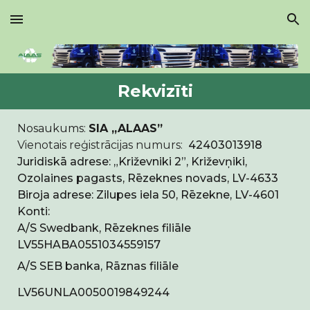
Skip to main content
Skip to navigation
Rekvizīti
Nosaukums:
SIA „ALAAS”
Vienotais reģistrācijas numurs:
42403013918
Juridiskā adrese: „Križevniki 2”, Križevņiki,
Ozolaines pagasts, Rēzeknes novads, LV-4633
Biroja adrese: Zilupes iela 50, Rēzekne, LV-4601
Konti:
A/S Swedbank, Rēzeknes filiāle
LV55HABA0551034559157
A/S SEB banka, Rāznas filiāle
LV56UNLA0050019849244