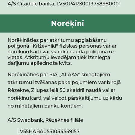
A/S Citadele banka, LV50PARX0013758980001
Norēķini
Norēķināties par atkritumu
ap
glabāšanu
poligonā "Križev
ņ
iki" fiziskas personas var ar
norēķinu karti vai skaidrā naudā poligonā uz
vietas. Atkritumu ievedējam tiek izsniegta
darījumu apliecinoša kvīts.
Norēķināties
par SIA „ALAAS” sniegtajiem
atkritumu izvēšanas pakalpojumiem var birojā
Rēzekne, Zilupes ielā 50 skaidrā naudā vai ar
norēķinu karti, vai veicot pārskaitījumu uz kādu
no minētajiem banku kontiem:
A/S Swedbank, Rēzeknes filiāle
LV55HABA0551034559157