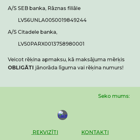
A/S SEB banka, Rāznas filiāle
LV56UNLA0050019849244
A/S Citadele banka,
LV50PARX0013758980001
Veicot rēķina apmaksu, kā maksājuma mērķis
OBLIGĀTI
jānorāda līguma vai rēķina numurs!
Seko mums:
REKVIZĪTI
KONTAKTI