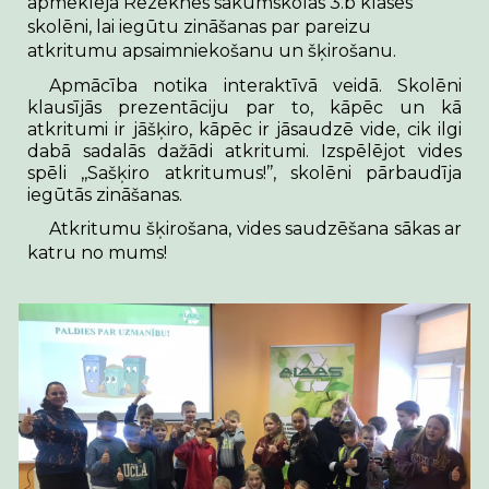
apmeklēja Rēzeknes sākumskolas 3.b klases
skolēni, lai iegūtu zināšanas par pareizu
atkritumu apsaimniekošanu un šķirošanu.
Apmācība notika interaktīvā veidā. Skolēni
klausījās prezentāciju par to, kāpēc un kā
atkritumi ir jāšķiro, kāpēc ir jāsaudzē vide, cik ilgi
dabā sadalās dažādi atkritumi. Izspēlējot vides
spēli ,,Sašķiro atkritumus!’’, skolēni pārbaudīja
iegūtās zināšanas.
Atkritumu šķirošana, vides saudzēšana sākas ar
katru no mums!