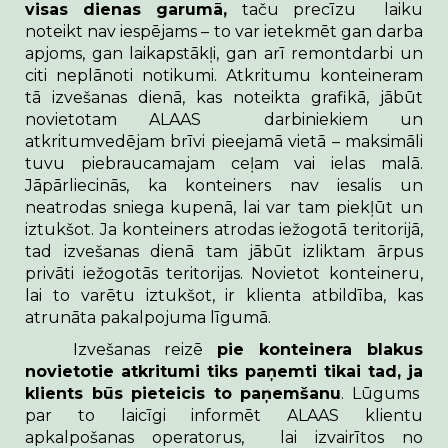
visas dienas garumā,
taču precīzu laiku
noteikt nav iespējams – to var ietekmēt gan darba
apjoms, gan laikapstākļi, gan arī remontdarbi un
citi neplānoti notikumi. Atkritumu konteineram
tā izvešanas dienā, kas noteikta grafikā, jābūt
novietotam ALAAS darbiniekiem un
atkritumvedējam brīvi pieejamā vietā –
maksimāli
tuvu piebraucamajam ceļam vai ielas malā.
Jāpārliecinās, ka konteiners nav iesalis un
neatrodas sniega kupenā, lai var tam piekļūt un
iztukšot. Ja konteiners atrodas iežogotā teritorijā,
tad izvešanas dienā tam jābūt izliktam ārpus
privāti iežogotās teritorijas. Novietot konteineru,
lai to varētu iztukšot, ir klienta atbildība, kas
atrunāta pakalpojuma līgumā.
Izvešanas reizē
pie konteinera blakus
novietotie atkritumi tiks paņemti tikai tad, ja
klients būs pieteicis to paņemšanu
. Lūgums
par to laicīgi informēt ALAAS klientu
apkalpošanas operatorus, lai izvairītos no