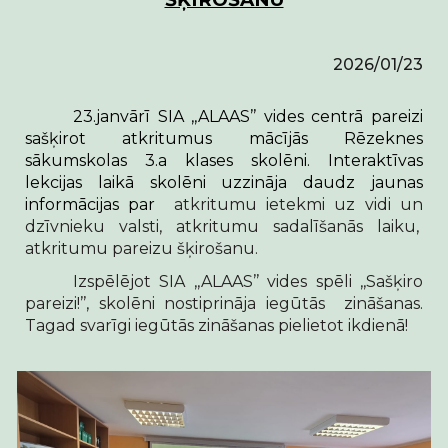
202
6
/
01
/
23
23.janvārī SIA ,,ALAAS’’ vides centrā pareizi
sašķirot atkritumus mācījās Rēzeknes
sākumskolas 3.a klases skolēni. Interaktīvas
lekcijas laikā skolēni uzzināja daudz jaunas
informācijas par
atkritumu ietekmi uz vidi un
dzīvnieku valsti, atkritumu sadalīšanās laiku,
atkritumu pareizu šķirošanu.
Izspēlējot SIA ,,ALAAS’’ vides spēli ,,Sašķiro
pareizi!’’, skolēni nostiprināja iegūtās zināšanas.
Tagad svarīgi iegūtās zināšanas pielietot ikdienā!