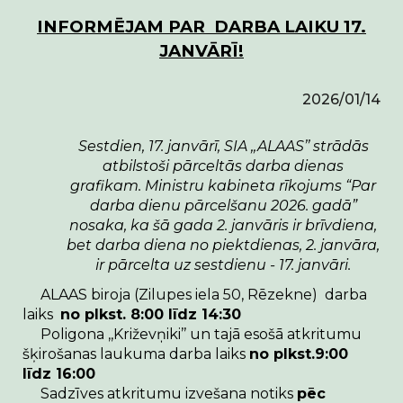
INFORMĒJAM PAR DARBA LAIKU 17.
JANVĀRĪ!
2026/01/14
Sestdien, 17. janvārī, SIA ,,ALAAS’’ strādās
atbilstoši pārceltās darba dienas
grafikam. Ministru kabineta rīkojums “Par
darba dienu pārcelšanu 2026. gadā”
nosaka, ka šā gada 2. janvāris ir brīvdiena,
bet darba diena no piektdienas, 2. janvāra,
ir pārcelta uz sestdienu - 17. janvāri.
ALAAS biroja (
Zilupes iela 50, Rēzekne)
darba
laiks
no plkst. 8:00 līdz 14:30
Poligona ,,Križevņiki’’ un tajā esošā atkritumu
šķirošanas laukuma darba laiks
no plkst.9:00
līdz 16:00
Sadzīves atkritumu izvešana notiks
pēc