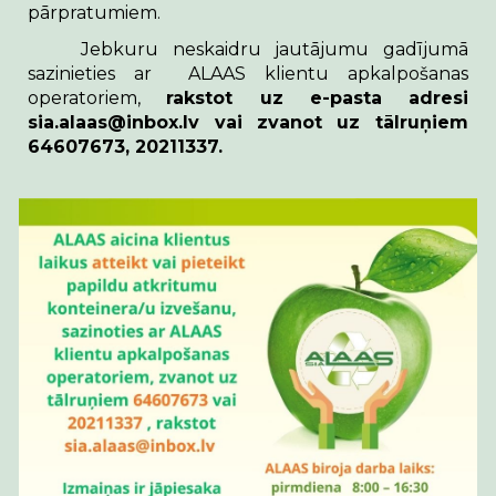
pārpratumiem.
Jebkuru neskaidru jautājumu gadījumā
sazinieties ar ALAAS klientu apkalpošanas
operatoriem,
rakstot uz e-pasta adresi
sia.alaas@inbox.lv vai zvanot uz tālruņiem
64607673, 20211337.