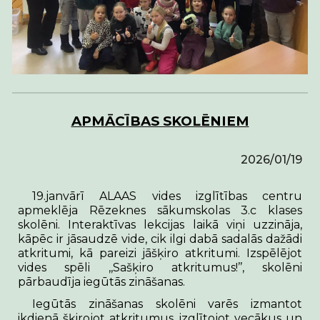
APMĀCĪBAS SKOLĒNIEM
2026/01/19
19.janvārī ALAAS vides izglītības centru
apmeklēja
Rēzeknes sākumskolas 3.c klases
skolēni. Interaktīvas lekcijas laikā viņi uzzināja,
kāpēc ir jāsaudzē vide, cik ilgi dabā sadalās dažādi
atkritumi, kā pareizi jāšķiro atkritumi. Izspēlējot
vides spēli ,,Sašķiro atkritumus!’’, skolēni
pārbaudīja iegūtās zināšanas.
Iegūtās zināšanas skolēni varēs izmantot
ikdienā šķirojot atkritumus, izglītojot vecākus un