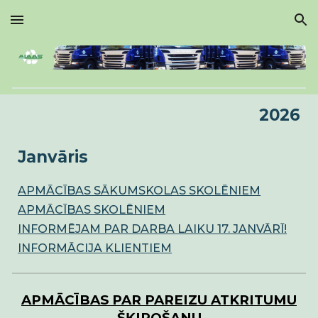
Skip to main content
Skip to navigation
202
6
Janvāris
APMĀCĪBAS SĀKUMSKOLAS SKOLĒNIEM
APMĀCĪBAS SKOLĒNIEM
INFORMĒJAM PAR DARBA LAIKU 17. JANVĀRĪ!
INFORMĀCIJA KLIENTIEM
APMĀCĪBAS PAR PAREIZU ATKRITUMU
ŠĶIROŠANU