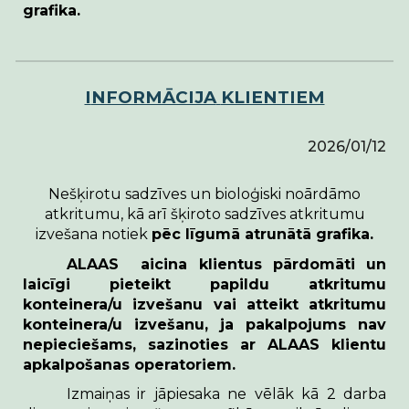
grafika.
I
NFORMĀCIJA
KLIENTIEM
2026/01/12
Nešķirotu sadzīves un bioloģiski noārdāmo
atkritumu, kā arī šķiroto sadzīves atkritumu
izvešana notiek
pēc līgumā atrunātā grafika.
ALAAS aicina klientus pārdomāti un
laicīgi pieteikt papildu atkritumu
konteinera/u izvešanu vai atteikt atkritumu
konteinera/u izvešanu, ja pakalpojums nav
nepieciešams, sazinoties ar ALAAS klientu
apkalpošanas operatoriem.
Izmaiņas ir jāpiesaka ne vēlāk kā
2 darba