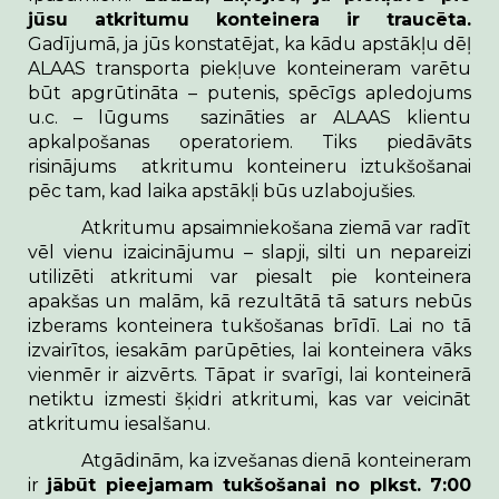
jūsu atkritumu konteinera ir traucēta.
Gadījumā, ja jūs konstatējat, ka kādu apstākļu dēļ
ALAAS transporta piekļuve konteineram varētu
būt apgrūtināta – putenis, spēcīgs apledojums
u.c. – lūgums sazināties ar ALAAS klientu
apkalpošanas operatoriem. Tiks piedāvāts
risinājums atkritumu konteineru iztukšošanai
pēc tam, kad laika apstākļi būs uzlabojušies.
Atkritumu apsaimniekošana ziemā var radīt
vēl vienu izaicinājumu –
slapji, silti un nepareizi
utilizēti atkritumi var piesalt pie konteinera
apakšas un malām, kā rezultātā tā saturs nebūs
izberams konteinera tukšošanas brīdī.
Lai no tā
izvairītos, iesakām parūpēties,
lai konteinera vāks
vienmēr ir aizvērts
. Tāpat ir svarīgi, lai konteinerā
netiktu izmesti šķidri atkritumi, kas var veicināt
atkritumu iesalšanu.
Atgādinām, ka izvešanas dienā konteineram
ir
jābūt pieejamam tukšošanai no plkst. 7:00