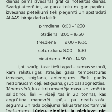
dienas
pirms izvešanas grafikā noteiktās dienas.
Svarīgi atcerēties, ka gan atteikumi, gan papildu
izvešanas pieteikumi tiek pieņemti un apstrādāti
ALAAS biroja darba laikā:
pirmdiena 8:00 – 16:30
otrdiena
8:00 – 18:30
trešdiena
8:00 – 16:30
ceturtdiena 8:00 – 16:30
piektdiena 8:00 – 14:30
Ļoti svarīgi tas ir tieši tagad – ziemas sezonā,
kam raksturīgas straujas gaisa temperatūras
izmaiņas, snigšana, apledojums. Bieži gadās
neizbraucami ceļi, iestigšana, grūtības apgriezties.
Jāņem vērā, ka atkritumvedēja masa un izmēri ir
salīdzinoši lieli – vidēji tās ir
20 tonnas
, kas
apgrūtina manevrēt spēju pa neatbilstošu
segumu un rada bojājuma riskus transportam vai
īpašumiem.
Lūdzu, ziņojiet, ja piekļuve pie