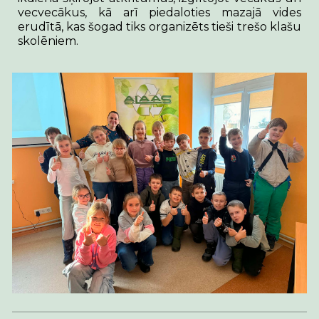
vecvecākus, kā arī piedaloties mazajā vides
erudītā, kas šogad tiks organizēts tieši trešo klašu
skolēniem.