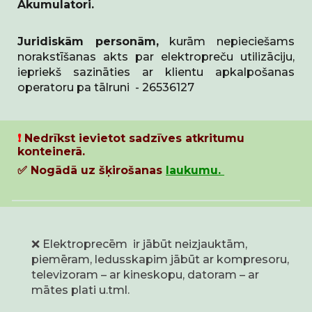
Akumulatori.
Juridiskām personām,
kurām nepieciešams
norakstīšanas akts par elektropreču utilizāciju,
iepriekš sazināties ar klientu apkalpošanas
operatoru pa tālruni - 26536127
❗
Nedrīkst ievietot s
adzīves atkritumu
konteinerā.
✅ Nogādā uz šķirošanas
laukumu.
❌ Elektroprecēm ir jābūt neizjauktām,
piemēram, ledusskapim jābūt ar kompresoru,
televizoram – ar kineskopu, datoram – ar
mātes plati u.tml.